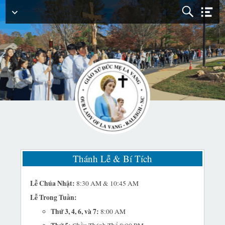
Menu
Chính
Thánh Lễ & Bí Tích
Lễ Chúa Nhật:
8:30 AM & 10:45 AM
Lễ Trong Tuần:
Thứ 3, 4, 6, và 7:
8:00 AM