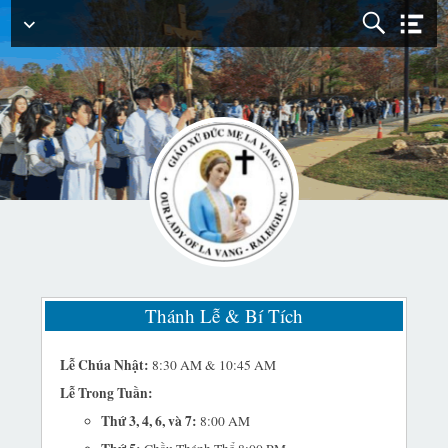
Menu
Chính
Thánh Lễ & Bí Tích
Lễ Chúa Nhật:
8:30 AM & 10:45 AM
Lễ Trong Tuần:
Thứ 3, 4, 6, và 7:
8:00 AM