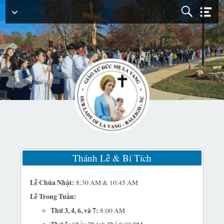
Menu
Chính
Thánh Lễ & Bí Tích
Lễ Chúa Nhật:
8:30 AM & 10:45 AM
Lễ Trong Tuần:
Thứ 3, 4, 6, và 7:
8:00 AM