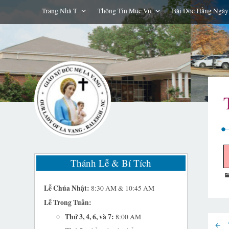
Trang Nhà T
Thông Tin Mục Vụ
Bài Đọc Hằng Ngày
Thánh Lễ & Bí Tích
Lễ Chúa Nhật:
8:30 AM & 10:45 AM
Lễ Trong Tuần:
Thứ 3, 4, 6, và 7:
8:00 AM