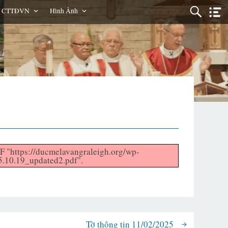
g CTTĐVN
Hình Ảnh
DF "https://ducmelavangraleigh.org/wp-
.10.19_updated2.pdf".
Tờ thông tin 11/02/2025