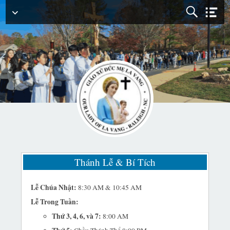
Menu
Chính
Thánh Lễ & Bí Tích
Lễ Chúa Nhật:
8:30 AM & 10:45 AM
Lễ Trong Tuần:
Thứ 3, 4, 6, và 7:
8:00 AM