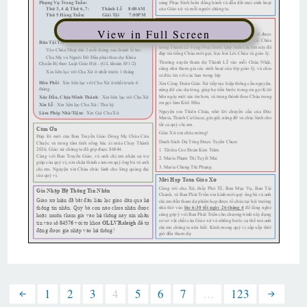
View in Full Screen
1
2
3
4
5
6
7
…
123