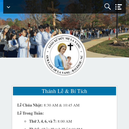
Menu
Chính
Thánh Lễ & Bí Tích
Lễ Chúa Nhật:
8:30 AM & 10:45 AM
Lễ Trong Tuần:
Thứ 3, 4, 6, và 7:
8:00 AM