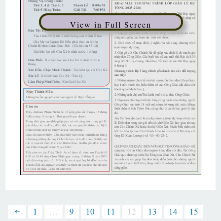
View in Full Screen
1
…
9
10
11
12
13
14
15