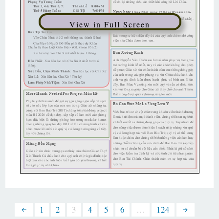
View in Full Screen
1
2
3
4
5
6
…
124