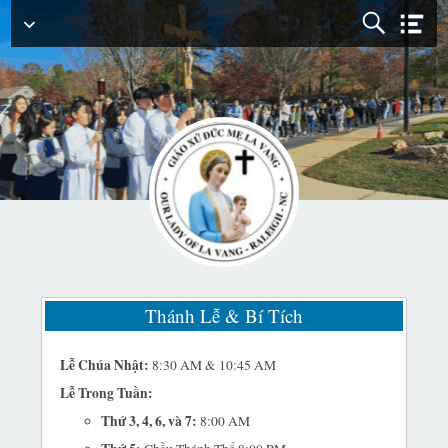
Menu
Chính
Thánh Lễ & Bí Tích
Lễ Chúa Nhật:
8:30 AM & 10:45 AM
Lễ Trong Tuần:
Thứ 3, 4, 6, và 7:
8:00 AM