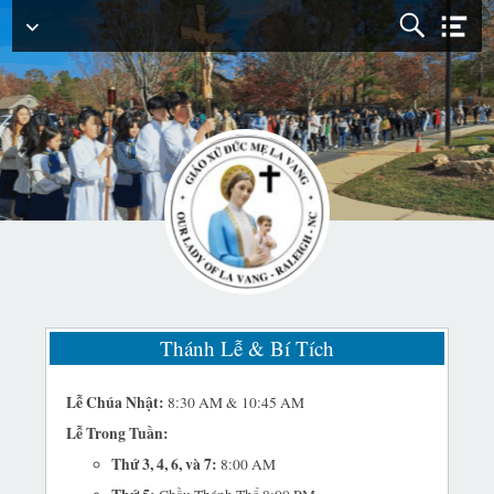
Menu
Chính
Thánh Lễ & Bí Tích
Lễ Chúa Nhật:
8:30 AM & 10:45 AM
Lễ Trong Tuần:
Thứ 3, 4, 6, và 7:
8:00 AM